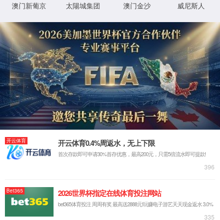
新闻资讯
公司新闻
典型案例
行业资讯
97国际至尊源于信誉
97国际至尊品牌源于信誉网站简介
企业文化
企业资质