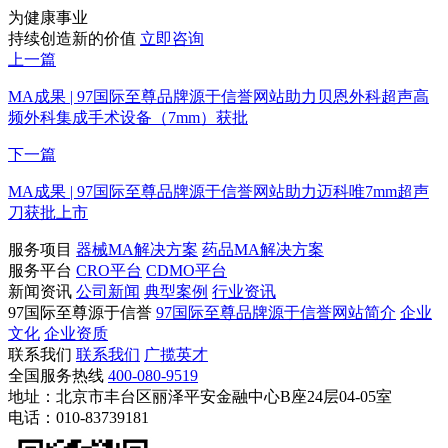
为健康事业
持续创造新的价值
立即咨询
上一篇
MA成果 | 97国际至尊品牌源于信誉网站助力贝恩外科超声高
频外科集成手术设备（7mm）获批
下一篇
MA成果 | 97国际至尊品牌源于信誉网站助力迈科唯7mm超声
刀获批上市
服务项目
器械MA解决方案
药品MA解决方案
服务平台
CRO平台
CDMO平台
新闻资讯
公司新闻
典型案例
行业资讯
97国际至尊源于信誉
97国际至尊品牌源于信誉网站简介
企业
文化
企业资质
联系我们
联系我们
广揽英才
全国服务热线
400-080-9519
地址：北京市丰台区丽泽平安金融中心B座24层04-05室
电话：010-83739181